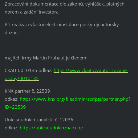
Zpracování dokumentace dle zákonů, výhlášek,
platných
norem
a zadání investora.
Pří realizaci vlastní elektroinstalace poskytuji autorský
dozor.
majitel firmy Martin Frühauf je členem:
ČKAIT 0010135 odkaz:
https://www.ckait.cz/autorizovane-
osoby/0010135
KNX partner č. 22539
odkaz:
https://www.knx.org/fileadmin/scripts/partner.php?
ID=22539
Unie soudních zanalců č. 12036
odkaz:
https://uniesoudnichznalcu.cz